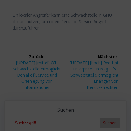
Ein lokaler Angreifer kann eine Schwachstelle in GNU
libc ausnutzen, um einen Denial of Service Angriff
durchzuführen.
Beitragsnavigation
Zurück:
Nächster:
Vorheriger
Nächster
[UPDATE] [mittel] QT:
[UPDATE] [hoch] Red Hat
Beitrag:
Beitrag:
Schwachstelle ermöglicht
Enterprise Linux (git-lfs):
Denial of Service und
Schwachstelle ermöglicht
Offenlegung von
Erlangen von
Informationen
Benutzerrechten
Suchen
Search
for: