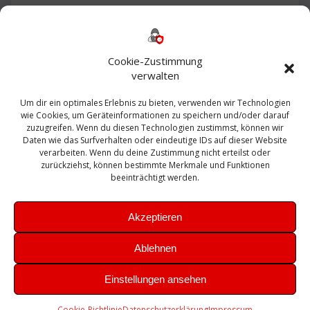
Backup
AD
2013
365
2010
Anmeldung
ESXI
Bautagebuch
ESX
Exchange
HP
Haus
Fritzbox
firewall
Cookie-Zustimmung
Microsoft
kostenlos
Linux
Office
Migration
verwalten
Open Source
Office 365
OSX
Powershell
Outlook
Server
Um dir ein optimales Erlebnis zu bieten, verwenden wir Technologien
Sicherheit
Sanierung
Security
SBS
wie Cookies, um Geräteinformationen zu speichern und/oder darauf
Sophos
SSL
Ubuntu
SIEM
Sicherung
zuzugreifen. Wenn du diesen Technologien zustimmst, können wir
Update
UTM
Veeam
Daten wie das Surfverhalten oder eindeutige IDs auf dieser Website
VCSA
Upgrade
VCenter
verarbeiten. Wenn du deine Zustimmung nicht erteilst oder
Windows
VMWare
VPN
WAZUH
zurückziehst, können bestimmte Merkmale und Funktionen
Zertifikat
beeinträchtigt werden.
Akzeptieren
Ablehnen
© 2026 Leibling.de. Erstellt mit WordPress und dem
Highlight
Einstellungen ansehen
Theme
Cookie-Richtlinie
Datenschutzerklärung
Impressum