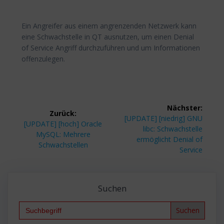
Ein Angreifer aus einem angrenzenden Netzwerk kann
eine Schwachstelle in QT ausnutzen, um einen Denial
of Service Angriff durchzuführen und um Informationen
offenzulegen.
Beitragsnavigation
Nächster:
Zurück:
Nächster
[UPDATE] [niedrig] GNU
Vorheriger
[UPDATE] [hoch] Oracle
Beitrag:
libc: Schwachstelle
Beitrag:
MySQL: Mehrere
ermöglicht Denial of
Schwachstellen
Service
Suchen
Search
for: