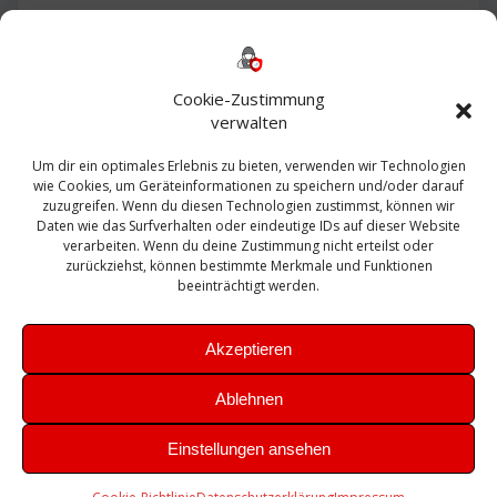
Backup
AD
2013
365
2010
Anmeldung
ESXI
Bautagebuch
ESX
Exchange
HP
Haus
Fritzbox
firewall
Cookie-Zustimmung
Microsoft
kostenlos
Linux
Office
Migration
verwalten
Open Source
Office 365
OSX
Powershell
Outlook
Server
Um dir ein optimales Erlebnis zu bieten, verwenden wir Technologien
Sicherheit
Sanierung
Security
SBS
wie Cookies, um Geräteinformationen zu speichern und/oder darauf
Sophos
SSL
Ubuntu
SIEM
Sicherung
zuzugreifen. Wenn du diesen Technologien zustimmst, können wir
Update
UTM
Veeam
Daten wie das Surfverhalten oder eindeutige IDs auf dieser Website
VCSA
Upgrade
VCenter
verarbeiten. Wenn du deine Zustimmung nicht erteilst oder
Windows
VMWare
VPN
WAZUH
zurückziehst, können bestimmte Merkmale und Funktionen
Zertifikat
beeinträchtigt werden.
Akzeptieren
Ablehnen
© 2026 Leibling.de. Erstellt mit WordPress und dem
Highlight
Einstellungen ansehen
Theme