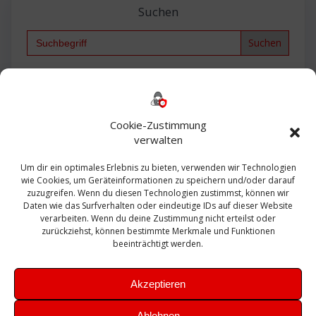
Suchen
Search
for:
Backup
AD
2013
365
2010
Anmeldung
ESXI
Bautagebuch
ESX
Exchange
HP
Haus
Fritzbox
firewall
Cookie-Zustimmung
Microsoft
kostenlos
Linux
Office
Migration
verwalten
Open Source
Office 365
OSX
Powershell
Outlook
Server
Um dir ein optimales Erlebnis zu bieten, verwenden wir Technologien
Sicherheit
Sanierung
Security
SBS
wie Cookies, um Geräteinformationen zu speichern und/oder darauf
Sophos
SSL
Ubuntu
SIEM
Sicherung
zuzugreifen. Wenn du diesen Technologien zustimmst, können wir
Update
UTM
Veeam
Daten wie das Surfverhalten oder eindeutige IDs auf dieser Website
VCSA
Upgrade
VCenter
verarbeiten. Wenn du deine Zustimmung nicht erteilst oder
Windows
VMWare
VPN
WAZUH
zurückziehst, können bestimmte Merkmale und Funktionen
Zertifikat
beeinträchtigt werden.
Akzeptieren
Ablehnen