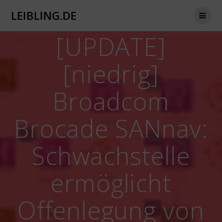
Zum
LEIBLING.DE
Inhalt
springen
[UPDATE]
[niedrig]
Broadcom
Brocade SANnav:
Schwachstelle
ermöglicht
Offenlegung von