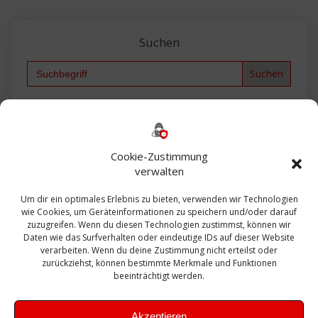
Suchen
Search
for:
Backup
AD
2013
365
2010
Anmeldung
ESXI
Bautagebuch
ESX
Exchange
HP
Haus
Fritzbox
firewall
Cookie-Zustimmung
Microsoft
kostenlos
Linux
Office
Migration
verwalten
Open Source
Office 365
OSX
Powershell
Outlook
Server
Um dir ein optimales Erlebnis zu bieten, verwenden wir Technologien
Sicherheit
Sanierung
Security
SBS
wie Cookies, um Geräteinformationen zu speichern und/oder darauf
Sophos
SSL
Ubuntu
SIEM
Sicherung
zuzugreifen. Wenn du diesen Technologien zustimmst, können wir
Update
UTM
Veeam
Daten wie das Surfverhalten oder eindeutige IDs auf dieser Website
VCSA
Upgrade
VCenter
verarbeiten. Wenn du deine Zustimmung nicht erteilst oder
Windows
VMWare
VPN
WAZUH
zurückziehst, können bestimmte Merkmale und Funktionen
Zertifikat
beeinträchtigt werden.
Akzeptieren