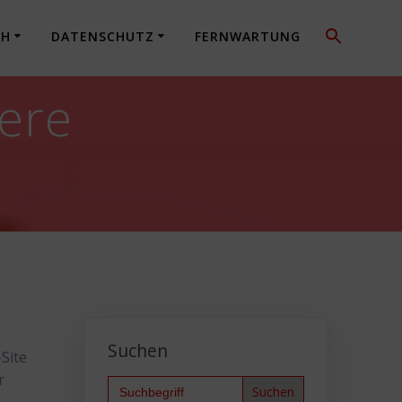
CH
DATENSCHUTZ
FERNWARTUNG
ere
Suchen
Site
r
Search
for: