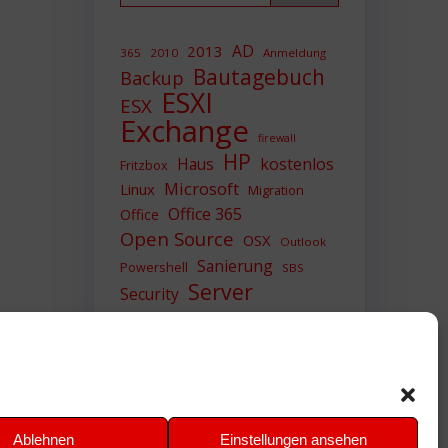
AD
2013
365
2010
Anmeldung
Bautagebuch
Backup
ESXI
ESX
Exchange
firewall
HP
Haus
kostenlos
Fritzbox
Microsoft
Linux
Migration
Office 365
Office
Open Source
OSX
Outlook
Sanierung
Powershell
SBS
Server
Security
Sicherheit
SIEM
Sicherung
Sophos
SSL
Ubuntu
Update
UTM
Upgrade
Veeam
VCSA
VCenter
VMWare
VPN
WAZUH
Ablehnen
Einstellungen ansehen