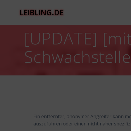
Zum
Inhalt
LEIBLING.DE
springen
[UPDATE] [mit
Schwachstell
Ein entfernter, anonymer Angreifer kann m
auszuführen oder einen nicht näher spezifiz