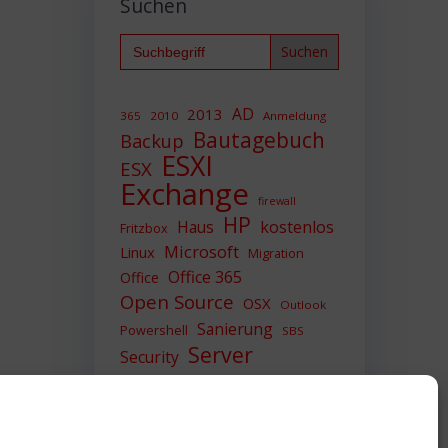
Suchen
Search
for:
AD
2013
365
2010
Anmeldung
Bautagebuch
Backup
ESXI
ESX
Exchange
firewall
HP
Haus
kostenlos
Fritzbox
Microsoft
Linux
Migration
Office 365
Office
Open Source
OSX
Outlook
Sanierung
Powershell
SBS
Server
Security
Sicherheit
SIEM
Sicherung
Sophos
SSL
Ubuntu
Update
UTM
Upgrade