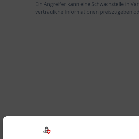
Ein Angreifer kann eine Schwachstelle in V
vertrauliche Informationen preiszugeben 
Beitragsnavigation