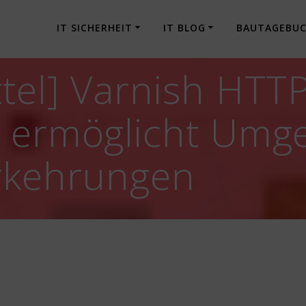
IT SICHERHEIT
IT BLOG
BAUTAGEBU
tel] Varnish HTT
e ermöglicht Umg
orkehrungen