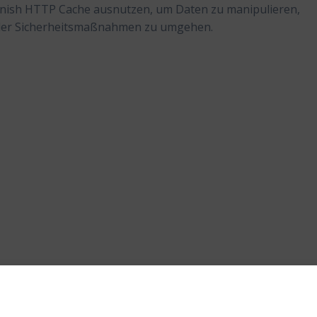
arnish HTTP Cache ausnutzen, um Daten zu manipulieren,
oder Sicherheitsmaßnahmen zu umgehen.