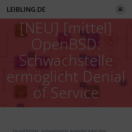
Zum
LEIBLING.DE
Inhalt
springen
[NEU] [mittel]
OpenBSD:
Schwachstelle
ermöglicht Denial
of Service
Ein entfernter, authentisierter Angreifer kann eine