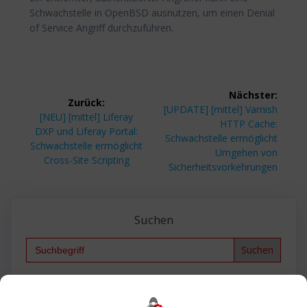
Schwachstelle in OpenBSD ausnutzen, um einen Denial
of Service Angriff durchzuführen.
Beitragsnavigation
Nächster:
Zurück:
Nächster
[UPDATE] [mittel] Varnish
Vorheriger
[NEU] [mittel] Liferay
Beitrag:
HTTP Cache:
Beitrag:
DXP und Liferay Portal:
Schwachstelle ermöglicht
Schwachstelle ermöglicht
Umgehen von
Cross-Site Scripting
Sicherheitsvorkehrungen
Suchen
Search
for:
Backup
AD
2013
365
2010
Anmeldung
ESXI
Bautagebuch
ESX