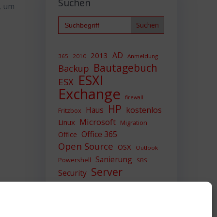
Suchen
, um
Search
for:
AD
2013
365
2010
Anmeldung
Bautagebuch
Backup
ESXI
ESX
Exchange
firewall
HP
Haus
kostenlos
Fritzbox
Microsoft
Linux
Migration
Office 365
Office
Open Source
OSX
Outlook
Sanierung
Powershell
SBS
Server
Security
Sicherheit
SIEM
Sicherung
Sophos
SSL
Ubuntu
Update
UTM
Upgrade