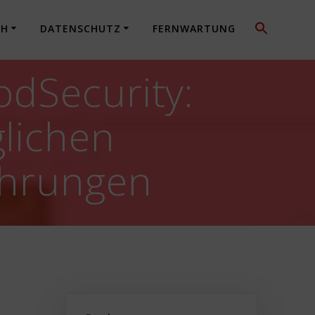
CH
DATENSCHUTZ
FERNWARTUNG
odSecurity:
lichen
ehrungen