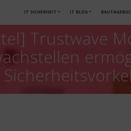
IT SICHERHEIT
IT BLOG
BAUTAGEBU
tel] Trustwave M
achstellen ermög
Sicherheitsvork