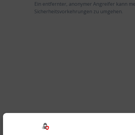
Ein entfernter, anonymer Angreifer kann m
Sicherheitsvorkehrungen zu umgehen.
Beitragsnavigation