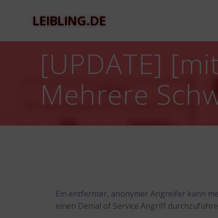
Zum
Inhalt
LEIBLING.DE
springen
[UPDATE] [mit
Mehrere Schw
Ein entfernter, anonymer Angreifer kann m
einen Denial of Service Angriff durchzufü