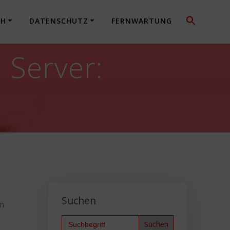
CH
DATENSCHUTZ
FERNWARTUNG
 Server:
Suchen
um
Search
for: