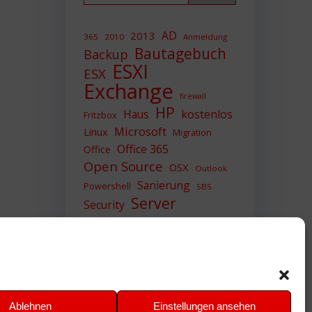
AD
2013
365
2010
Anmeldung
Bautagebuch
Backup
ESXI
ESX
Exchange
firewall
HP
Haus
kostenlos
Fritzbox
Microsoft
Linux
Migration
Office 365
Office
Open Source
OSX
Outlook
Sanierung
Powershell
SBS
Server
Security
Sicherheit
SIEM
Sicherung
Sophos
SSL
Ubuntu
Update
UTM
Upgrade
Veeam
VCSA
VCenter
VMWare
VPN
WAZUH
Ablehnen
Einstellungen ansehen