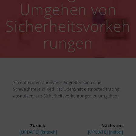
Umgehen von
Sicherheitsvorkeh
rungen
Ein entfernter, anonymer Angreifer kann eine
Schwachstelle in Red Hat OpenShift distributed tracing
ausnutzen, um Sicherheitsvorkehrungen zu umgehen.
Beitragsnavigation
Zurück:
Nächster:
Vorheriger
Nächster
[UPDATE] [kritisch]
[UPDATE] [mittel]