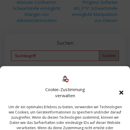
Beitrag:
Beitrag:
Atlassian Confluence:
Progress Software
Schwachstelle ermöglicht
WS_FTP: Schwachstelle
Erlangen von
ermöglicht Manipulation
Administratorrechten
von Dateien
Suchen
Search
for:
Backup
AD
2013
365
2010
Anmeldung
ESXI
Bautagebuch
ESX
Exchange
HP
Haus
Fritzbox
firewall
Cookie-Zustimmung
Microsoft
kostenlos
Linux
Office
Migration
verwalten
Open Source
Office 365
OSX
Powershell
Outlook
Server
Um dir ein optimales Erlebnis zu bieten, verwenden wir Technologien
Sicherheit
Sanierung
Security
SBS
wie Cookies, um Geräteinformationen zu speichern und/oder darauf
Sophos
SSL
Ubuntu
SIEM
Sicherung
zuzugreifen. Wenn du diesen Technologien zustimmst, können wir
Update
UTM
Veeam
Daten wie das Surfverhalten oder eindeutige IDs auf dieser Website
VCSA
Upgrade
VCenter
verarbeiten. Wenn du deine Zustimmung nicht erteilst oder