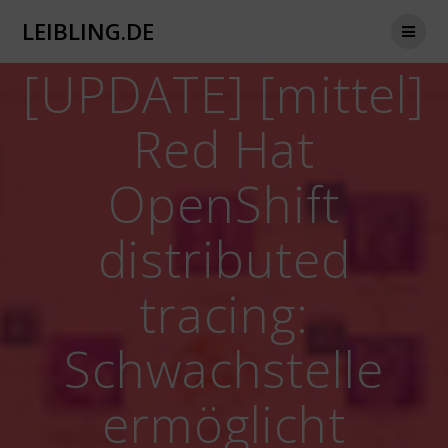
Zum
LEIBLING.DE
Inhalt
springen
[UPDATE] [mittel]
Red Hat
OpenShift
distributed
tracing:
Schwachstelle
ermöglicht