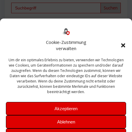
Search
for:
Backup
AD
2013
365
2010
Anmeldung
ESXI
Bautagebuch
ESX
Exchange
HP
Haus
Fritzbox
firewall
Cookie-Zustimmung
Microsoft
kostenlos
Linux
Office
Migration
verwalten
Open Source
Office 365
OSX
Powershell
Outlook
Server
Um dir ein optimales Erlebnis zu bieten, verwenden wir Technologien
Sicherheit
Sanierung
Security
SBS
wie Cookies, um Geräteinformationen zu speichern und/oder darauf
Sophos
SSL
Ubuntu
SIEM
Sicherung
zuzugreifen. Wenn du diesen Technologien zustimmst, können wir
Update
UTM
Veeam
Daten wie das Surfverhalten oder eindeutige IDs auf dieser Website
VCSA
Upgrade
VCenter
verarbeiten. Wenn du deine Zustimmung nicht erteilst oder
Windows
VMWare
VPN
WAZUH
zurückziehst, können bestimmte Merkmale und Funktionen
Zertifikat
beeinträchtigt werden.
Akzeptieren
Ablehnen
© 2026 Leibling.de. Erstellt mit WordPress und dem
Highlight