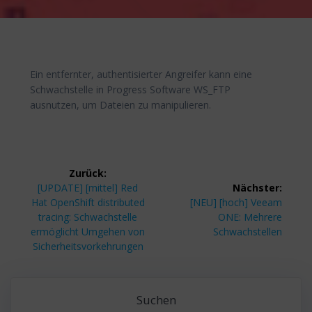
Ein entfernter, authentisierter Angreifer kann eine
Schwachstelle in Progress Software WS_FTP
ausnutzen, um Dateien zu manipulieren.
Beitragsnavigation
Zurück:
Vorheriger
[UPDATE] [mittel] Red
Nächster:
Beitrag:
Nächster
Hat OpenShift distributed
[NEU] [hoch] Veeam
Beitrag:
tracing: Schwachstelle
ONE: Mehrere
ermöglicht Umgehen von
Schwachstellen
Sicherheitsvorkehrungen
Suchen