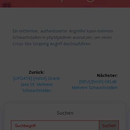
Ein entfernter, authentisierter Angreifer kann mehrere
Schwachstellen in phpMyAdmin ausnutzen, um einen
Cross-Site Scripting Angriff durchzuführen.
Beitragsnavigation
Zurück:
Nächster:
Vorheriger
[UPDATE] [mittel] Oracle
Nächster
[NEU] [hoch] GitLab:
Beitrag:
Java SE: Mehrere
Beitrag:
Mehrere Schwachstellen
Schwachstellen
Suchen
Search
for: