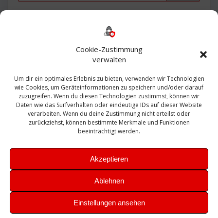
Backup
AD
2013
365
2010
Anmeldung
ESXI
Bautagebuch
ESX
Exchange
HP
Haus
Fritzbox
firewall
Cookie-Zustimmung
Microsoft
kostenlos
Linux
Office
Migration
verwalten
Open Source
Office 365
OSX
Powershell
Outlook
Server
Um dir ein optimales Erlebnis zu bieten, verwenden wir Technologien
Sicherheit
Sanierung
Security
SBS
wie Cookies, um Geräteinformationen zu speichern und/oder darauf
Sophos
SSL
Ubuntu
SIEM
Sicherung
zuzugreifen. Wenn du diesen Technologien zustimmst, können wir
Update
UTM
Veeam
Daten wie das Surfverhalten oder eindeutige IDs auf dieser Website
VCSA
Upgrade
VCenter
verarbeiten. Wenn du deine Zustimmung nicht erteilst oder
Windows
VMWare
VPN
WAZUH
zurückziehst, können bestimmte Merkmale und Funktionen
Zertifikat
beeinträchtigt werden.
Akzeptieren
Ablehnen
© 2026 Leibling.de. Erstellt mit WordPress und dem
Highlight
Einstellungen ansehen
Theme