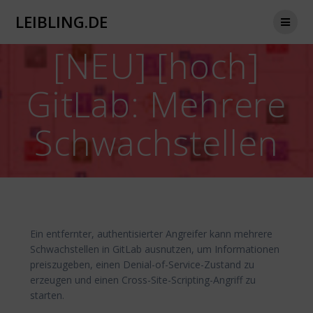
Zum
LEIBLING.DE
Inhalt
springen
[NEU] [hoch]
GitLab: Mehrere
Schwachstellen
Ein entfernter, authentisierter Angreifer kann mehrere
Schwachstellen in GitLab ausnutzen, um Informationen
preiszugeben, einen Denial-of-Service-Zustand zu
erzeugen und einen Cross-Site-Scripting-Angriff zu
starten.