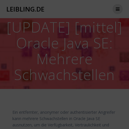
Zum
LEIBLING.DE
Inhalt
springen
[UPDATE] [mittel]
Oracle Java SE:
Mehrere
Schwachstellen
Ein entfernter, anonymer oder authentisierter Angreifer
kann mehrere Schwachstellen in Oracle Java SE
ausnutzen, um die Verfügbarkeit, Vertraulichkeit und