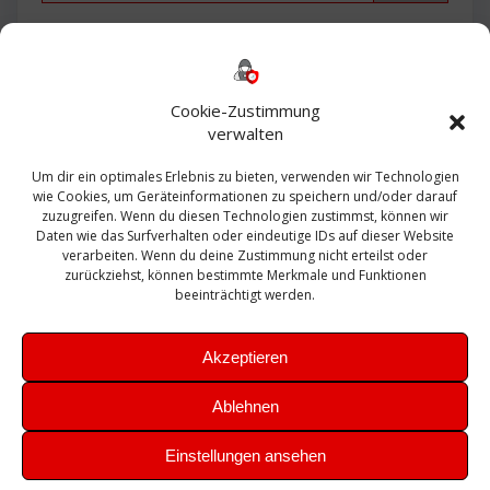
Backup
AD
2013
365
2010
Anmeldung
ESXI
Bautagebuch
ESX
Exchange
HP
Haus
Fritzbox
firewall
Cookie-Zustimmung
Microsoft
kostenlos
Linux
Office
Migration
verwalten
Open Source
Office 365
OSX
Powershell
Outlook
Server
Um dir ein optimales Erlebnis zu bieten, verwenden wir Technologien
Sicherheit
Sanierung
Security
SBS
wie Cookies, um Geräteinformationen zu speichern und/oder darauf
Sophos
SSL
Ubuntu
SIEM
Sicherung
zuzugreifen. Wenn du diesen Technologien zustimmst, können wir
Update
UTM
Veeam
Daten wie das Surfverhalten oder eindeutige IDs auf dieser Website
VCSA
Upgrade
VCenter
verarbeiten. Wenn du deine Zustimmung nicht erteilst oder
Windows
VMWare
VPN
WAZUH
zurückziehst, können bestimmte Merkmale und Funktionen
Zertifikat
beeinträchtigt werden.
Akzeptieren
Ablehnen
© 2026 Leibling.de. Erstellt mit WordPress und dem
Highlight
Einstellungen ansehen
Theme