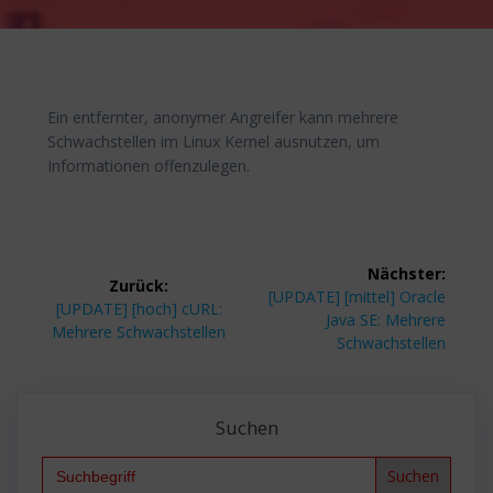
Ein entfernter, anonymer Angreifer kann mehrere
Schwachstellen im Linux Kernel ausnutzen, um
Informationen offenzulegen.
Beitragsnavigation
Nächster:
Zurück:
Nächster
[UPDATE] [mittel] Oracle
Vorheriger
[UPDATE] [hoch] cURL:
Beitrag:
Java SE: Mehrere
Beitrag:
Mehrere Schwachstellen
Schwachstellen
Suchen
Search
for: