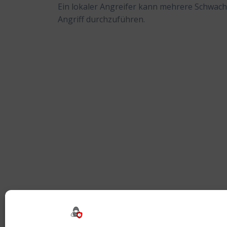
Ein lokaler Angreifer kann mehrere Schwachs
Angriff durchzuführen.
Beitragsnavigation