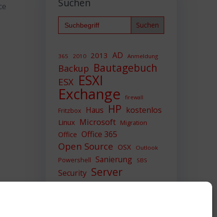
Suchen
ce
Search
for:
AD
2013
365
2010
Anmeldung
Bautagebuch
Backup
ESXI
ESX
Exchange
firewall
HP
Haus
kostenlos
Fritzbox
Microsoft
Linux
Migration
Office 365
Office
Open Source
OSX
Outlook
Sanierung
Powershell
SBS
Server
Security
Sicherheit
SIEM
Sicherung
Sophos
SSL
Ubuntu
Update
UTM
Upgrade