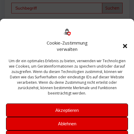
Search
for:
Backup
AD
2013
365
2010
Anmeldung
ESXI
Bautagebuch
ESX
Exchange
HP
Haus
Fritzbox
firewall
Cookie-Zustimmung
Microsoft
kostenlos
Linux
Office
Migration
verwalten
Open Source
Office 365
OSX
Powershell
Outlook
Server
Um dir ein optimales Erlebnis zu bieten, verwenden wir Technologien
Sicherheit
Sanierung
Security
SBS
wie Cookies, um Geräteinformationen zu speichern und/oder darauf
Sophos
SSL
Ubuntu
SIEM
Sicherung
zuzugreifen. Wenn du diesen Technologien zustimmst, können wir
Update
UTM
Veeam
Daten wie das Surfverhalten oder eindeutige IDs auf dieser Website
VCSA
Upgrade
VCenter
verarbeiten. Wenn du deine Zustimmung nicht erteilst oder
Windows
VMWare
VPN
WAZUH
zurückziehst, können bestimmte Merkmale und Funktionen
Zertifikat
beeinträchtigt werden.
Akzeptieren
Ablehnen
© 2026 Leibling.de. Erstellt mit WordPress und dem
Highlight