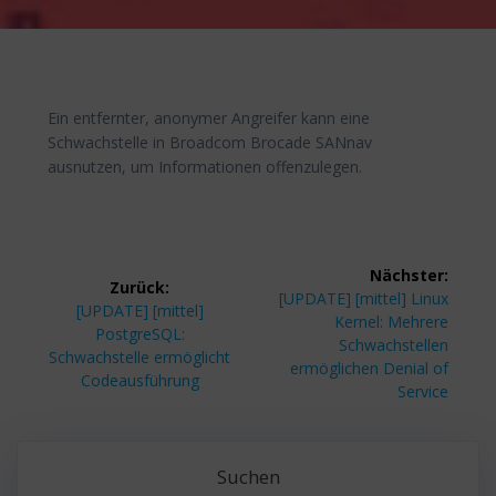
Ein entfernter, anonymer Angreifer kann eine
Schwachstelle in Broadcom Brocade SANnav
ausnutzen, um Informationen offenzulegen.
Beitragsnavigation
Nächster:
Zurück:
Nächster
[UPDATE] [mittel] Linux
Vorheriger
[UPDATE] [mittel]
Beitrag:
Kernel: Mehrere
Beitrag:
PostgreSQL:
Schwachstellen
Schwachstelle ermöglicht
ermöglichen Denial of
Codeausführung
Service
Suchen