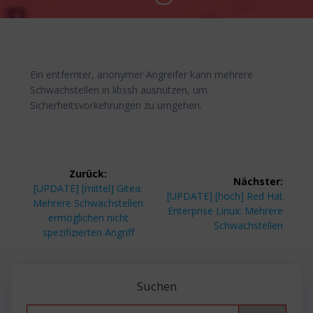
Ein entfernter, anonymer Angreifer kann mehrere
Schwachstellen in libssh ausnutzen, um
Sicherheitsvorkehrungen zu umgehen.
Beitragsnavigation
Zurück:
Nächster:
Vorheriger
[UPDATE] [mittel] Gitea:
Nächster
[UPDATE] [hoch] Red Hat
Beitrag:
Mehrere Schwachstellen
Beitrag:
Enterprise Linux: Mehrere
ermöglichen nicht
Schwachstellen
spezifizierten Angriff
Suchen
Search