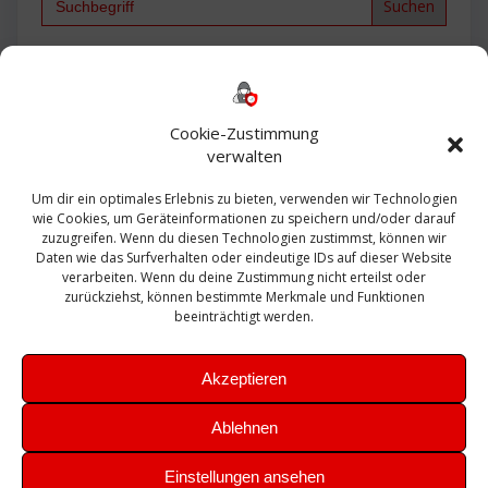
for:
Backup
AD
2013
365
2010
Anmeldung
ESXI
Bautagebuch
ESX
Exchange
HP
Haus
Fritzbox
firewall
Cookie-Zustimmung
Microsoft
kostenlos
Linux
Office
Migration
verwalten
Open Source
Office 365
OSX
Powershell
Outlook
Server
Um dir ein optimales Erlebnis zu bieten, verwenden wir Technologien
Sicherheit
Sanierung
Security
SBS
wie Cookies, um Geräteinformationen zu speichern und/oder darauf
Sophos
SSL
Ubuntu
SIEM
Sicherung
zuzugreifen. Wenn du diesen Technologien zustimmst, können wir
Update
UTM
Veeam
Daten wie das Surfverhalten oder eindeutige IDs auf dieser Website
VCSA
Upgrade
VCenter
verarbeiten. Wenn du deine Zustimmung nicht erteilst oder
Windows
VMWare
VPN
WAZUH
zurückziehst, können bestimmte Merkmale und Funktionen
Zertifikat
beeinträchtigt werden.
Akzeptieren
Ablehnen
© 2026 Leibling.de. Erstellt mit WordPress und dem
Highlight
Einstellungen ansehen
Theme