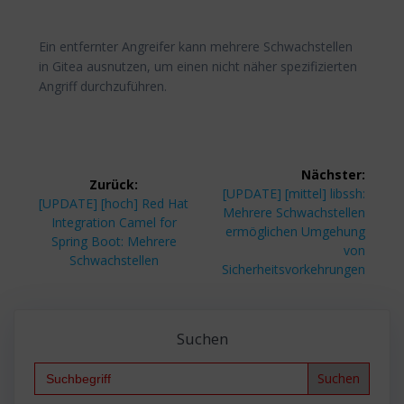
Ein entfernter Angreifer kann mehrere Schwachstellen
in Gitea ausnutzen, um einen nicht näher spezifizierten
Angriff durchzuführen.
Beitragsnavigation
Nächster:
Zurück:
Nächster
[UPDATE] [mittel] libssh:
Vorheriger
[UPDATE] [hoch] Red Hat
Beitrag:
Mehrere Schwachstellen
Beitrag:
Integration Camel for
ermöglichen Umgehung
Spring Boot: Mehrere
von
Schwachstellen
Sicherheitsvorkehrungen
Suchen
Search
for: