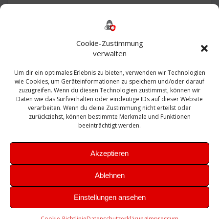
Backup
AD
2013
365
2010
Anmeldung
ESXI
Bautagebuch
ESX
Exchange
HP
Haus
Fritzbox
firewall
Cookie-Zustimmung
Microsoft
kostenlos
Linux
Office
Migration
verwalten
Open Source
Office 365
OSX
Powershell
Outlook
Server
Um dir ein optimales Erlebnis zu bieten, verwenden wir Technologien
Sicherheit
Sanierung
Security
SBS
wie Cookies, um Geräteinformationen zu speichern und/oder darauf
Sophos
SSL
Ubuntu
SIEM
Sicherung
zuzugreifen. Wenn du diesen Technologien zustimmst, können wir
Update
UTM
Veeam
Daten wie das Surfverhalten oder eindeutige IDs auf dieser Website
VCSA
Upgrade
VCenter
verarbeiten. Wenn du deine Zustimmung nicht erteilst oder
Windows
VMWare
VPN
WAZUH
zurückziehst, können bestimmte Merkmale und Funktionen
Zertifikat
beeinträchtigt werden.
Akzeptieren
Ablehnen
© 2026 Leibling.de. Erstellt mit WordPress und dem
Highlight
Einstellungen ansehen
Theme
Cookie-Richtlinie
Datenschutzerklärung
Impressum