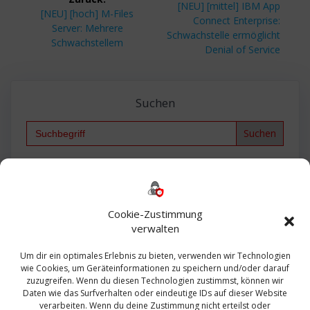
Nächster
[NEU] [mittel] IBM App
Vorheriger
[NEU] [hoch] M-Files
Beitrag:
Connect Enterprise:
Beitrag:
Server: Mehrere
Schwachstelle ermöglicht
Schwachstellem
Denial of Service
Suchen
Search
for:
Backup
AD
2013
365
2010
Anmeldung
ESXI
Bautagebuch
ESX
Exchange
HP
Haus
Fritzbox
firewall
Cookie-Zustimmung
Microsoft
kostenlos
Linux
Office
Migration
verwalten
Open Source
Office 365
OSX
Powershell
Outlook
Server
Um dir ein optimales Erlebnis zu bieten, verwenden wir Technologien
Sicherheit
Sanierung
Security
SBS
wie Cookies, um Geräteinformationen zu speichern und/oder darauf
Sophos
SSL
Ubuntu
SIEM
Sicherung
zuzugreifen. Wenn du diesen Technologien zustimmst, können wir
Update
UTM
Veeam
Daten wie das Surfverhalten oder eindeutige IDs auf dieser Website
VCSA
Upgrade
VCenter
verarbeiten. Wenn du deine Zustimmung nicht erteilst oder