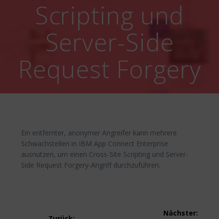
Scripting und
Server-Side
Request Forgery
Ein entfernter, anonymer Angreifer kann mehrere
Schwachstellen in IBM App Connect Enterprise
ausnutzen, um einen Cross-Site Scripting und Server-
Side Request Forgery-Angriff durchzuführen.
Beitragsnavigation
Nächster:
Zurück: