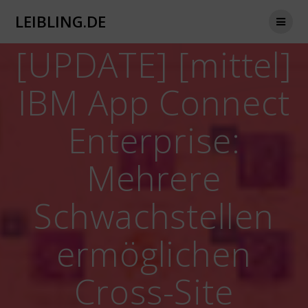
Zum
LEIBLING.DE
Inhalt
springen
[UPDATE] [mittel]
IBM App Connect
Enterprise:
Mehrere
Schwachstellen
ermöglichen
Cross-Site