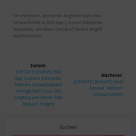
Ein entfernter, anonymer Angreifer kann eine
Schwachstelle in IBM App Connect Enterprise
ausnutzen, um einen Denial of Service Angriff
durchzuführen.
Beitragsnavigation
Zurück:
Vorheriger
[UPDATE] [mittel] IBM
Nächster:
Beitrag:
App Connect Enterprise:
Nächster
[UPDATE] [kritisch] Zyxel
Mehrere Schwachstellen
Beitrag:
Firewall: Mehrere
ermöglichen Cross-Site
Schwachstellen
Scripting und Server-Side
Request Forgery
Suchen