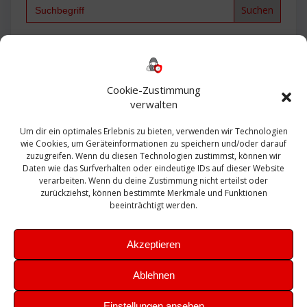
Search
for:
Backup
AD
2013
365
2010
Anmeldung
ESXI
Bautagebuch
ESX
Exchange
HP
Haus
Fritzbox
firewall
Cookie-Zustimmung
Microsoft
kostenlos
Linux
Office
Migration
verwalten
Open Source
Office 365
OSX
Powershell
Outlook
Server
Um dir ein optimales Erlebnis zu bieten, verwenden wir Technologien
Sicherheit
Sanierung
Security
SBS
wie Cookies, um Geräteinformationen zu speichern und/oder darauf
Sophos
SSL
Ubuntu
SIEM
Sicherung
zuzugreifen. Wenn du diesen Technologien zustimmst, können wir
Update
UTM
Veeam
Daten wie das Surfverhalten oder eindeutige IDs auf dieser Website
VCSA
Upgrade
VCenter
verarbeiten. Wenn du deine Zustimmung nicht erteilst oder
Windows
VMWare
VPN
WAZUH
zurückziehst, können bestimmte Merkmale und Funktionen
Zertifikat
beeinträchtigt werden.
Akzeptieren
Ablehnen
© 2026 Leibling.de. Erstellt mit WordPress und dem
Highlight
Einstellungen ansehen