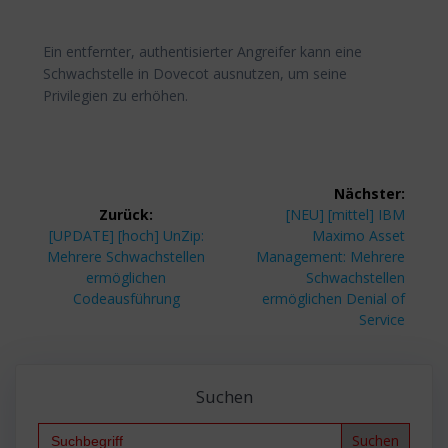
Ein entfernter, authentisierter Angreifer kann eine
Schwachstelle in Dovecot ausnutzen, um seine
Privilegien zu erhöhen.
Beitragsnavigation
Nächster:
Nächster
Zurück:
[NEU] [mittel] IBM
Vorheriger
Beitrag:
[UPDATE] [hoch] UnZip:
Maximo Asset
Beitrag:
Mehrere Schwachstellen
Management: Mehrere
ermöglichen
Schwachstellen
Codeausführung
ermöglichen Denial of
Service
Suchen
Search
for: