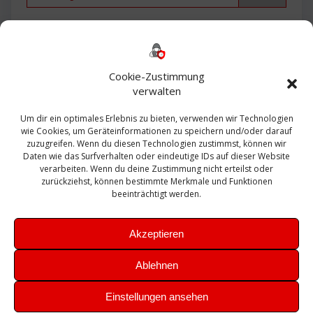
Backup
AD
2013
365
2010
Anmeldung
ESXI
Bautagebuch
ESX
Exchange
HP
Haus
Fritzbox
firewall
Cookie-Zustimmung
Microsoft
kostenlos
Linux
Office
Migration
verwalten
Open Source
Office 365
OSX
Powershell
Outlook
Server
Um dir ein optimales Erlebnis zu bieten, verwenden wir Technologien
Sicherheit
Sanierung
Security
SBS
wie Cookies, um Geräteinformationen zu speichern und/oder darauf
Sophos
SSL
Ubuntu
SIEM
Sicherung
zuzugreifen. Wenn du diesen Technologien zustimmst, können wir
Update
UTM
Veeam
Daten wie das Surfverhalten oder eindeutige IDs auf dieser Website
VCSA
Upgrade
VCenter
verarbeiten. Wenn du deine Zustimmung nicht erteilst oder
Windows
VMWare
VPN
WAZUH
zurückziehst, können bestimmte Merkmale und Funktionen
Zertifikat
beeinträchtigt werden.
Akzeptieren
Ablehnen
© 2026 Leibling.de. Erstellt mit WordPress und dem
Highlight
Einstellungen ansehen
Theme