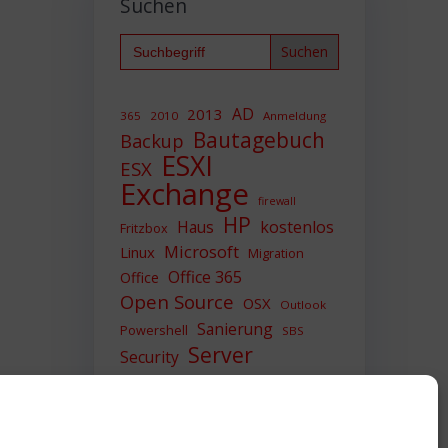
Suchen
Search
for:
AD
2013
365
2010
Anmeldung
Bautagebuch
Backup
ESXI
ESX
Exchange
firewall
HP
Haus
kostenlos
Fritzbox
Microsoft
Linux
Migration
Office 365
Office
Open Source
OSX
Outlook
Sanierung
Powershell
SBS
Server
Security
Sicherheit
SIEM
Sicherung
Sophos
SSL
Ubuntu
Update
UTM
Upgrade