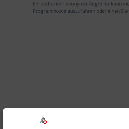
Ein entfernter, anonymer Angreifer kann m
Programmcode auszuführen oder einen Denia
Beitragsnavigation