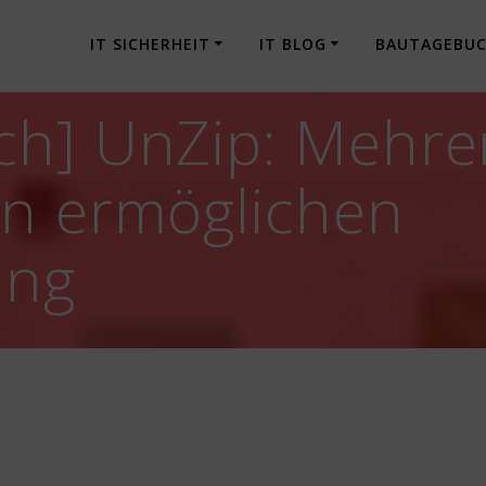
IT SICHERHEIT
IT BLOG
BAUTAGEBU
ch] UnZip: Mehre
en ermöglichen
ung