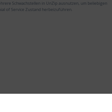
ehrere Schwachstellen in UnZip ausnutzen, um beliebigen
l of Service Zustand herbeizuführen.