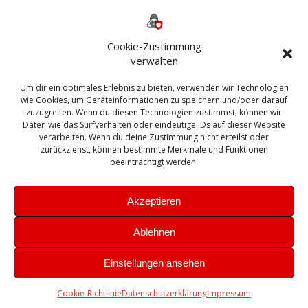
Backup
AD
2013
365
2010
Anmeldung
ESXI
Bautagebuch
ESX
Exchange
HP
Haus
Fritzbox
firewall
Cookie-Zustimmung
Microsoft
kostenlos
Linux
Office
Migration
verwalten
Open Source
Office 365
OSX
Powershell
Outlook
Server
Um dir ein optimales Erlebnis zu bieten, verwenden wir Technologien
Sicherheit
Sanierung
Security
SBS
wie Cookies, um Geräteinformationen zu speichern und/oder darauf
Sophos
SSL
Ubuntu
SIEM
Sicherung
zuzugreifen. Wenn du diesen Technologien zustimmst, können wir
Update
UTM
Veeam
Daten wie das Surfverhalten oder eindeutige IDs auf dieser Website
VCSA
Upgrade
VCenter
verarbeiten. Wenn du deine Zustimmung nicht erteilst oder
Windows
VMWare
VPN
WAZUH
zurückziehst, können bestimmte Merkmale und Funktionen
Zertifikat
beeinträchtigt werden.
Akzeptieren
Ablehnen
© 2026 Leibling.de. Erstellt mit WordPress und dem
Highlight
Einstellungen ansehen
Theme
Cookie-Richtlinie
Datenschutzerklärung
Impressum