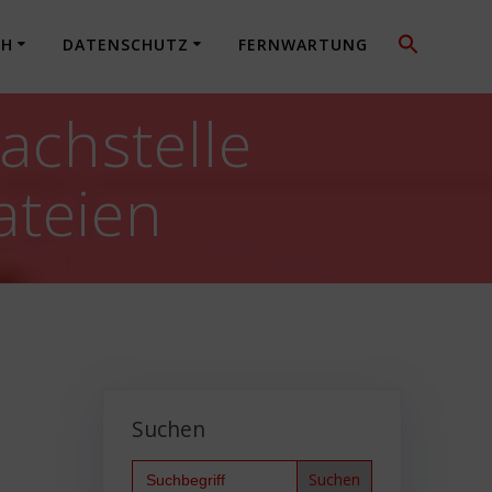
CH
DATENSCHUTZ
FERNWARTUNG
achstelle
ateien
Suchen
Search
for: