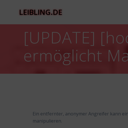
Zum
Inhalt
LEIBLING.DE
springen
[UPDATE] [hoc
ermöglicht Ma
Ein entfernter, anonymer Angreifer kann ei
manipulieren.