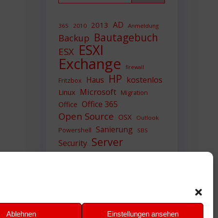
AD
2013
365
2010
Anmeldung
Bautagebuch
Backup
ESXI
ESX
Exchange
firewall
HP
Haus
kostenlos
Fritzbox
Microsoft
Linux
Migration
Office 365
Office
Open Source
OSX
Outlook
Sanierung
Powershell
SBS
Server
Security
Sicherheit
SIEM
Sicherung
Sophos
SSL
Ubuntu
Update
UTM
Upgrade
Veeam
VCSA
VCenter
VMWare
VPN
WAZUH
Ablehnen
Einstellungen ansehen