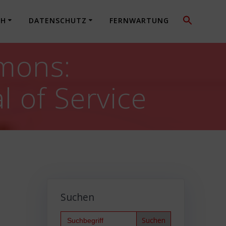
CH
DATENSCHUTZ
FERNWARTUNG
mons:
l of Service
Suchen
Search
for: