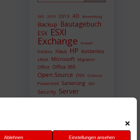
AD
2013
365
2010
Anmeldung
Bautagebuch
Backup
ESXI
ESX
Exchange
firewall
HP
Haus
kostenlos
Fritzbox
Microsoft
Linux
Migration
Office 365
Office
Open Source
OSX
Outlook
Sanierung
Powershell
SBS
Server
Security
Sicherheit
SIEM
Sicherung
Sophos
SSL
Ubuntu
Update
UTM
Upgrade
Veeam
VCSA
VCenter
VMWare
VPN
WAZUH
Ablehnen
Einstellungen ansehen