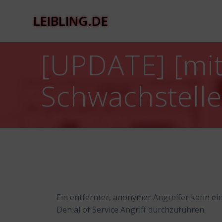
Zum
Inhalt
LEIBLING.DE
springen
[UPDATE] [mi
Schwachstelle
Ein entfernter, anonymer Angreifer kann e
Denial of Service Angriff durchzuführen.