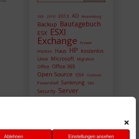
and
AD
2013
365
2010
Anmeldung
Bautagebuch
Backup
ESXI
ESX
Exchange
firewall
HP
Haus
kostenlos
Fritzbox
Microsoft
Linux
Migration
Office 365
Office
Open Source
OSX
Outlook
Sanierung
Powershell
SBS
Server
Security
Sicherheit
SIEM
Sicherung
Sophos
SSL
Ubuntu
Update
UTM
Upgrade
Veeam
VCSA
VCenter
VMWare
VPN
WAZUH
Ablehnen
Einstellungen ansehen