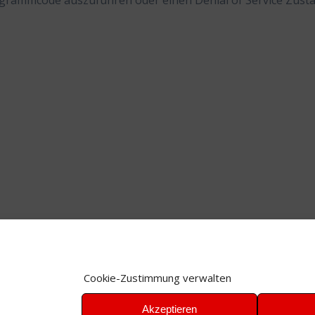
ogrammcode auszuführen oder einen Denial of Service Zust
Cookie-Zustimmung verwalten
Akzeptieren