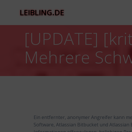
Zum
Inhalt
LEIBLING.DE
springen
[UPDATE] [krit
Mehrere Schw
Ein entfernter, anonymer Angreifer kann meh
Software, Atlassian Bitbucket und Atlassia