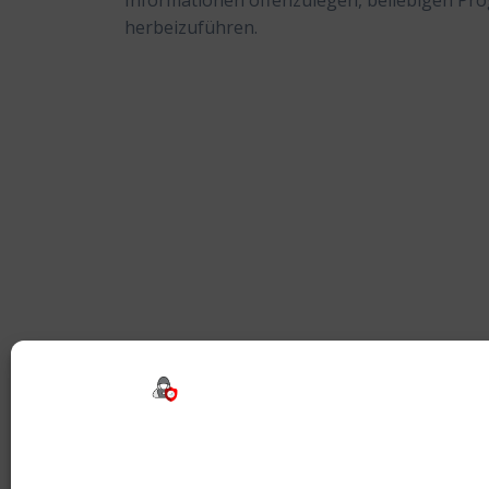
Informationen offenzulegen, beliebigen Pr
herbeizuführen.
Beitragsnavigation