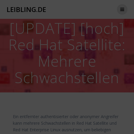
Zum
LEIBLING.DE
Inhalt
springen
[UPDATE] [hoch]
Red Hat Satellite:
Mehrere
Schwachstellen
Ein entfernter authentisierter oder anonymer Angreifer
kann mehrere Schwachstellen in Red Hat Satellite und
Red Hat Enterprise Linux ausnutzen, um beliebigen