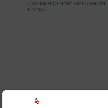
Ein lokaler Angreifer kann eine Schwachstel
erhöhen.
Beitragsnavigation