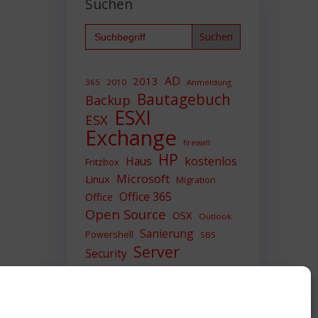
Suchen
Search
for:
AD
2013
365
2010
Anmeldung
Bautagebuch
Backup
ESXI
ESX
Exchange
firewall
HP
Haus
kostenlos
Fritzbox
Microsoft
Linux
Migration
Office 365
Office
Open Source
OSX
Outlook
Sanierung
Powershell
SBS
Server
Security
Sicherheit
SIEM
Sicherung
Sophos
SSL
Ubuntu
Update
UTM
Upgrade