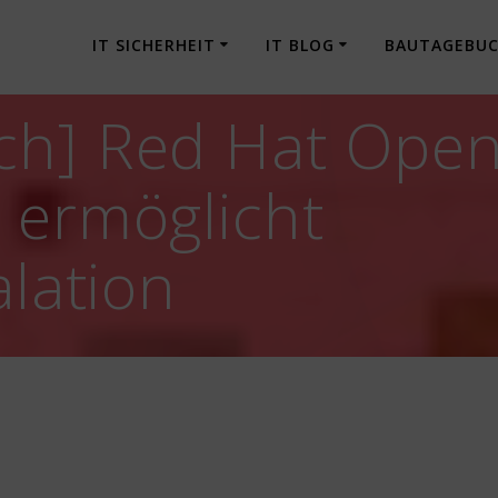
IT SICHERHEIT
IT BLOG
BAUTAGEBU
h] Red Hat OpenS
 ermöglicht
alation