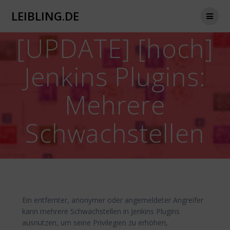
Zum
LEIBLING.DE
Inhalt
springen
[UPDATE] [hoch]
Jenkins Plugins:
Mehrere
Schwachstellen
Ein entfernter, anonymer oder angemeldeter Angreifer
kann mehrere Schwachstellen in Jenkins Plugins
ausnutzen, um seine Privilegien zu erhöhen,