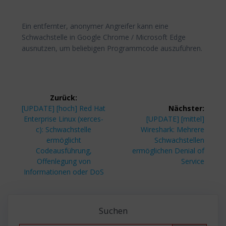
Ein entfernter, anonymer Angreifer kann eine
Schwachstelle in Google Chrome / Microsoft Edge
ausnutzen, um beliebigen Programmcode auszuführen.
Beitragsnavigation
Zurück:
Vorheriger
[UPDATE] [hoch] Red Hat
Nächster:
Beitrag:
Nächster
Enterprise Linux (xerces-
[UPDATE] [mittel]
Beitrag:
c): Schwachstelle
Wireshark: Mehrere
ermöglicht
Schwachstellen
Codeausführung,
ermöglichen Denial of
Offenlegung von
Service
Informationen oder DoS
Suchen