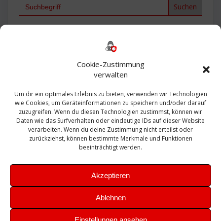
Search
for:
Backup
AD
2013
365
2010
Anmeldung
ESXI
Bautagebuch
ESX
Exchange
HP
Haus
Fritzbox
firewall
Cookie-Zustimmung
Microsoft
kostenlos
Linux
Office
Migration
verwalten
Open Source
Office 365
OSX
Powershell
Outlook
Server
Um dir ein optimales Erlebnis zu bieten, verwenden wir Technologien
Sicherheit
Sanierung
Security
SBS
wie Cookies, um Geräteinformationen zu speichern und/oder darauf
Sophos
SSL
Ubuntu
SIEM
Sicherung
zuzugreifen. Wenn du diesen Technologien zustimmst, können wir
Update
UTM
Veeam
Daten wie das Surfverhalten oder eindeutige IDs auf dieser Website
VCSA
Upgrade
VCenter
verarbeiten. Wenn du deine Zustimmung nicht erteilst oder
Windows
VMWare
VPN
WAZUH
zurückziehst, können bestimmte Merkmale und Funktionen
Zertifikat
beeinträchtigt werden.
Akzeptieren
Ablehnen
© 2026 Leibling.de. Erstellt mit WordPress und dem
Highlight
Einstellungen ansehen