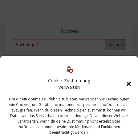
Suchen
Search
for:
Backup
AD
2013
365
2010
Anmeldung
ESXI
Bautagebuch
ESX
Exchange
HP
Haus
Fritzbox
firewall
Cookie-Zustimmung
Microsoft
kostenlos
Linux
Office
Migration
verwalten
Open Source
Office 365
OSX
Powershell
Outlook
Server
Um dir ein optimales Erlebnis zu bieten, verwenden wir Technologien
Sicherheit
Sanierung
Security
SBS
wie Cookies, um Geräteinformationen zu speichern und/oder darauf
Sophos
SSL
Ubuntu
SIEM
Sicherung
zuzugreifen. Wenn du diesen Technologien zustimmst, können wir
Update
UTM
Veeam
Daten wie das Surfverhalten oder eindeutige IDs auf dieser Website
VCSA
Upgrade
VCenter
verarbeiten. Wenn du deine Zustimmung nicht erteilst oder
Windows
VMWare
VPN
WAZUH
zurückziehst, können bestimmte Merkmale und Funktionen
Zertifikat
beeinträchtigt werden.