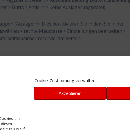
> Register Erweitert > Abschnitt Leitung Button Einstellun
icher > Button Ändern > Keine Auslagerungsdatei).
ppen (Auslagern). Dies deaktivieren Sie in dem Sie in der
wählen > rechte Maustaste > Einstellungen bearbeiten >
tarbeitsspeicher reservieren“ setzen.
Cookie-Zustimmung verwalten
Akzeptieren
 Cookies, um
 diesen
deutige IDs auf