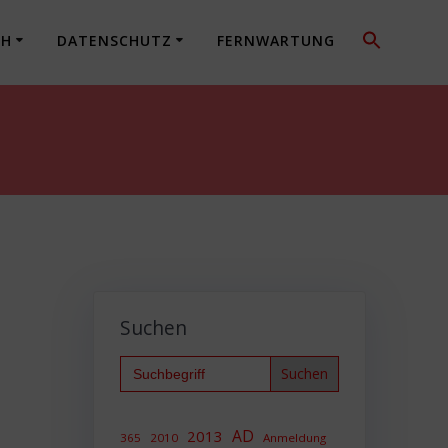
CH
DATENSCHUTZ
FERNWARTUNG
Suchen
Search
for:
AD
2013
365
2010
Anmeldung