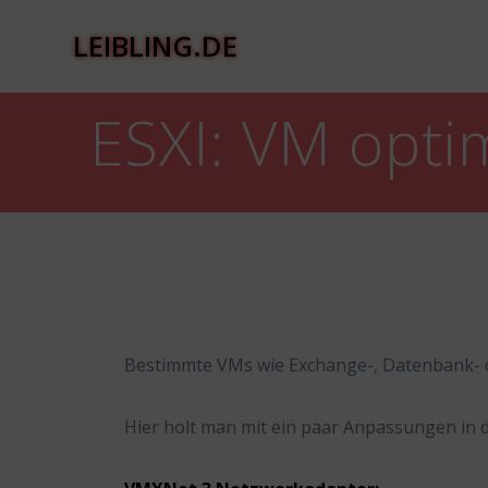
Zum
Inhalt
LEIBLING.DE
springen
ESXI: VM opti
Bestimmte VMs wie Exchange-, Datenbank- o
Hier holt man mit ein paar Anpassungen in