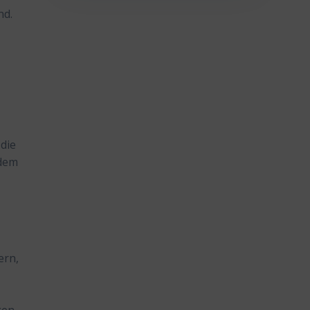
nd.
die
 dem
ern,