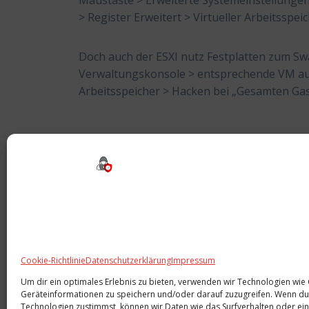
Maustaste > Erweiterte Systemeinstellungen 
> Register Erweitert > Virtueller Arbeitsspe
Doch auch der ESXI nutz Festplatten zum Swa
Verwaltungskonsole > entsprechende VM aus
Arbeitsspeicher > Hacken bei „Gesamten Gas
Tags:
ESXI
,
NET
,
Optimieren
,
SCSI
Beitragsnavigation
Cookie-Richtlinie
Datenschutzerklärung
Impressum
Um dir ein optimales Erlebnis zu bieten, verwenden wir Technologien wie
Geräteinformationen zu speichern und/oder darauf zuzugreifen. Wenn du
Technologien zustimmst, können wir Daten wie das Surfverhalten oder ein