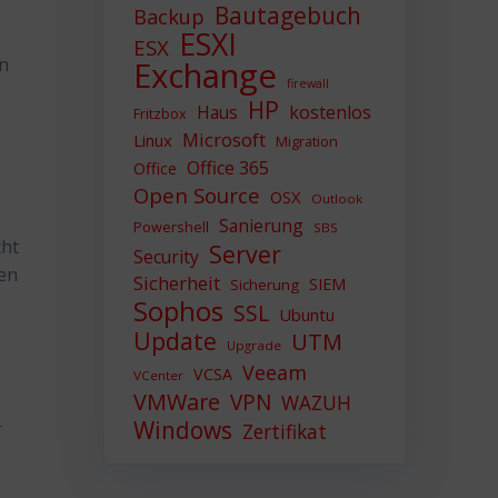
Bautagebuch
Backup
ESXI
ESX
en
Exchange
firewall
HP
Haus
kostenlos
Fritzbox
Microsoft
Linux
Migration
Office 365
Office
Open Source
OSX
Outlook
Sanierung
Powershell
SBS
cht
Server
Security
nen
Sicherheit
SIEM
Sicherung
Sophos
SSL
Ubuntu
Update
UTM
Upgrade
Veeam
VCSA
VCenter
VMWare
VPN
WAZUH
Windows
r
Zertifikat