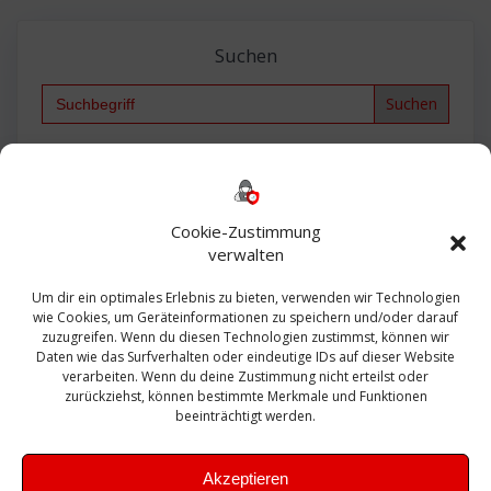
Suchen
Search
for:
Backup
AD
2013
365
2010
Anmeldung
ESXI
Bautagebuch
ESX
Exchange
HP
Haus
Fritzbox
firewall
Cookie-Zustimmung
Microsoft
kostenlos
Linux
Office
Migration
verwalten
Open Source
Office 365
OSX
Powershell
Outlook
Server
Um dir ein optimales Erlebnis zu bieten, verwenden wir Technologien
Sicherheit
Sanierung
Security
SBS
wie Cookies, um Geräteinformationen zu speichern und/oder darauf
Sophos
SSL
Ubuntu
SIEM
Sicherung
zuzugreifen. Wenn du diesen Technologien zustimmst, können wir
Update
UTM
Veeam
Daten wie das Surfverhalten oder eindeutige IDs auf dieser Website
VCSA
Upgrade
VCenter
verarbeiten. Wenn du deine Zustimmung nicht erteilst oder
Windows
VMWare
VPN
WAZUH
zurückziehst, können bestimmte Merkmale und Funktionen
Zertifikat
beeinträchtigt werden.
Akzeptieren