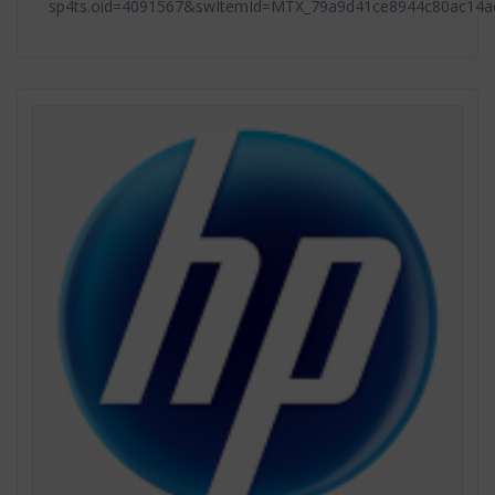
sp4ts.oid=4091567&swItemId=MTX_79a9d41ce8944c80ac14