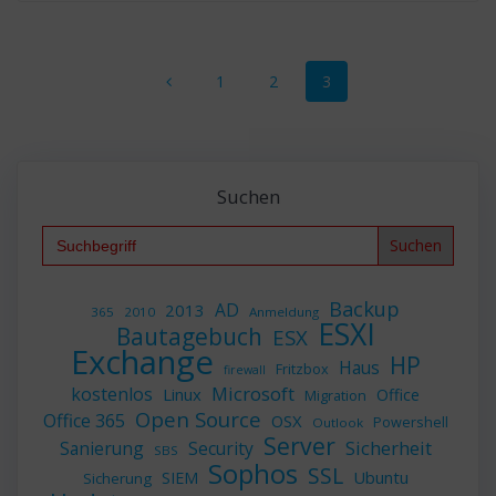
Beitragsnavigation
Seite
Seite
Seite
1
2
3
Suchen
Search
for:
Backup
AD
2013
365
2010
Anmeldung
ESXI
Bautagebuch
ESX
Exchange
HP
Haus
Fritzbox
firewall
Microsoft
kostenlos
Linux
Office
Migration
Open Source
Office 365
OSX
Powershell
Outlook
Server
Sicherheit
Sanierung
Security
SBS
Sophos
SSL
Ubuntu
SIEM
Sicherung