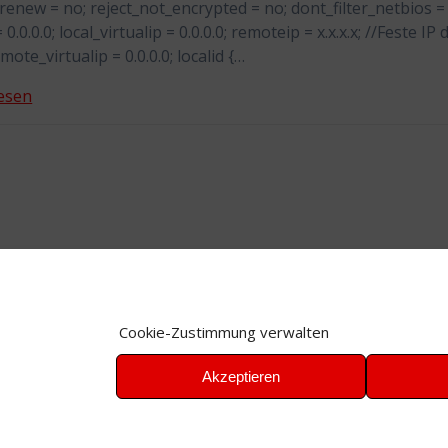
renew = no; reject_not_encrypted = no; dont_filter_netbios = 
= 0.0.0.0; local_virtualip = 0.0.0.0; remoteip = x.x.x.x; //Feste IP 
te_virtualip = 0.0.0.0; localid {…
esen
Cookie-Zustimmung verwalten
Akzeptieren