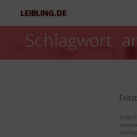
Zum
Inhalt
LEIBLING.DE
springen
Schlagwort:
a
Frit
In der 
anpasse
conntyp