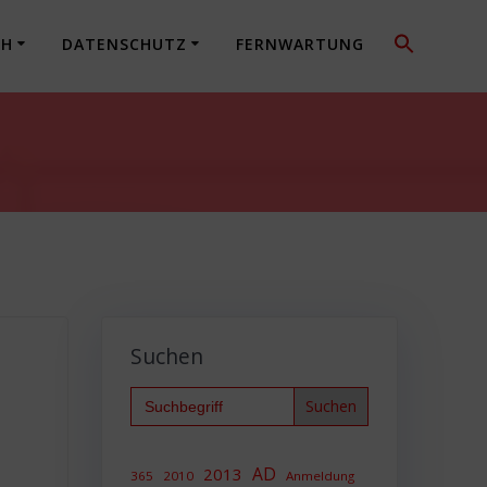
CH
DATENSCHUTZ
FERNWARTUNG
Suchen
Search
for:
;
AD
2013
365
2010
Anmeldung