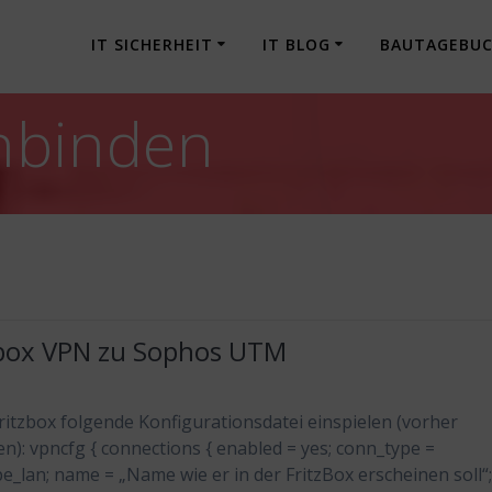
IT SICHERHEIT
IT BLOG
BAUTAGEBU
nbinden
zbox VPN zu Sophos UTM
Fritzbox folgende Konfigurationsdatei einspielen (vorher
n): vpncfg { connections { enabled = yes; conn_type =
e_lan; name = „Name wie er in der FritzBox erscheinen soll“