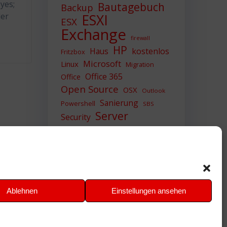
yes;
Bautagebuch
Backup
der
ESXI
ESX
Exchange
firewall
HP
Haus
kostenlos
Fritzbox
Microsoft
Linux
Migration
Office 365
Office
Open Source
OSX
Outlook
Sanierung
Powershell
SBS
Server
Security
Sicherheit
SIEM
Sicherung
Sophos
SSL
Ubuntu
Update
UTM
Upgrade
Veeam
VCSA
VCenter
VMWare
VPN
WAZUH
Ablehnen
Einstellungen ansehen
Windows
Zertifikat