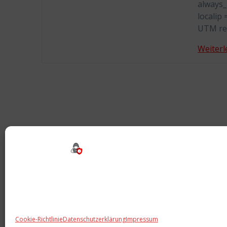
always_
localip 
UTM remo
Weiterl
Cookie-Richtlinie
Datenschutzerklärung
Impressum