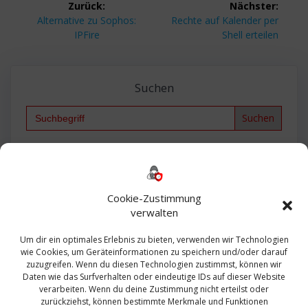
Zurück:
Nächster:
Vorheriger
Nächster
Alternative zu Sophos:
Rechte auf Kalender per
Beitrag:
Beitrag:
IPFire
Shell erteilen
Suchen
Search
for:
Backup
AD
2013
365
2010
Anmeldung
ESXI
Bautagebuch
ESX
Exchange
HP
Haus
Fritzbox
firewall
Cookie-Zustimmung
Microsoft
kostenlos
Linux
Office
Migration
verwalten
Open Source
Office 365
OSX
Powershell
Outlook
Server
Um dir ein optimales Erlebnis zu bieten, verwenden wir Technologien
Sicherheit
Sanierung
Security
SBS
wie Cookies, um Geräteinformationen zu speichern und/oder darauf
Sophos
SSL
Ubuntu
SIEM
Sicherung
zuzugreifen. Wenn du diesen Technologien zustimmst, können wir
Update
UTM
Veeam
Daten wie das Surfverhalten oder eindeutige IDs auf dieser Website
VCSA
Upgrade
VCenter
verarbeiten. Wenn du deine Zustimmung nicht erteilst oder
Windows
VMWare
VPN
WAZUH
zurückziehst, können bestimmte Merkmale und Funktionen