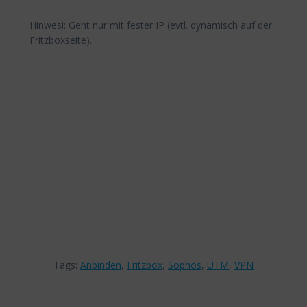
Hinwesi: Geht nur mit fester IP (evtl. dynamisch auf der
Fritzboxseite).
Tags:
Anbinden
,
Fritzbox
,
Sophos
,
UTM
,
VPN
Beitragsnavigation