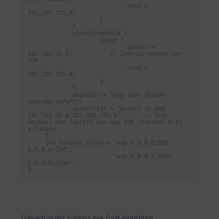
                             mask = 
255.255.255.0;

                     }

             }

             phase2remoteid {

                     ipnet {

                             ipaddr = 
192.168.10.0;           // Inernal Netwok der 
UTM

                             mask = 
255.255.255.0;

                     }

             }            

             phase2ss = "esp-3des-sha/ah-
no/comp-no/pfs";

             accesslist = "permit ip any 
192.168.10.0 255.255.255.0";      // Hier 
nochmal den Zugriff aus dem UTM-Internal-Netz 
erlauben

     }

     ike_forward_rules = "udp 0.0.0.0:500 
0.0.0.0:500",

                         "udp 0.0.0.0:4500 
0.0.0.0:4500";

}
Danach in der Sophos wie folgt einrichten: