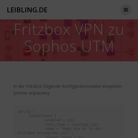
Zum
LEIBLING.DE
Inhalt
springen
Fritzbox VPN zu
Sophos UTM
In der Fritzbox folgende Konfigurationsdatei einspielen
(vorher anpassen):
vpncfg {

     connections {

             enabled = yes;

             conn_type = conntype_lan;

             name = "Name wie er in der 
FritzBox erscheinen soll";

             always_renew = no;
