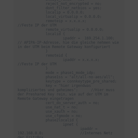
             reject_not_encrypted = no;

             dont_filter_netbios = yes;

             localip = 0.0.0.0;

             local_virtualip = 0.0.0.0;

             remoteip = x.x.x.x;                 
//Feste IP der UTM

             remote_virtualip = 0.0.0.0;

             localid {

                     ipaddr =  169.254.1.100;        
// APIPA-IP-Adresse, hie die gleiche nehmen wie 
in der UTM beim Remote Gateway konfiguriert

             }

             remoteid {

                     ipaddr = x.x.x.x;                  
//Feste IP der UTM

             }

             mode = phase1_mode_idp;

             phase1ss = "alt/all-no-aes/all";

             keytype = connkeytype_pre_shared;

             key = "hier irgendwas 
kompliziertes und geheimes";      //Hier muss 
der Preshared Key rein, wie auf der UTM im 
Remote Gateway eingetragen

             cert_do_server_auth = no;

             use_nat_t = no;

             use_xauth = no;

             use_cfgmode = no;

             phase2localid {

                     ipnet {

                             ipaddr = 
192.168.0.0;                 //Internes Netz 
der FritzBox
