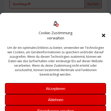
Search
for:
Backup
AD
2013
365
2010
Anmeldung
ESXI
Bautagebuch
ESX
Exchange
HP
Haus
Fritzbox
firewall
Cookie-Zustimmung
Microsoft
kostenlos
Linux
Office
Migration
verwalten
Open Source
Office 365
OSX
Powershell
Outlook
Server
Um dir ein optimales Erlebnis zu bieten, verwenden wir Technologien
Sicherheit
Sanierung
Security
SBS
wie Cookies, um Geräteinformationen zu speichern und/oder darauf
Sophos
SSL
Ubuntu
SIEM
Sicherung
zuzugreifen. Wenn du diesen Technologien zustimmst, können wir
Update
UTM
Veeam
Daten wie das Surfverhalten oder eindeutige IDs auf dieser Website
VCSA
Upgrade
VCenter
verarbeiten. Wenn du deine Zustimmung nicht erteilst oder
Windows
VMWare
VPN
WAZUH
zurückziehst, können bestimmte Merkmale und Funktionen
Zertifikat
beeinträchtigt werden.
Akzeptieren
Ablehnen
© 2026 Leibling.de. Erstellt mit WordPress und dem
Highlight
Einstellungen ansehen