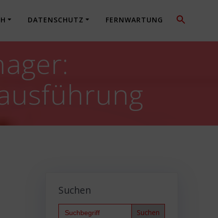
CH
DATENSCHUTZ
FERNWARTUNG
nager:
eausführung
Suchen
Search
for: