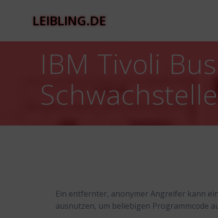
Zum
Inhalt
LEIBLING.DE
springen
IBM Tivoli Bu
Schwachstell
Ein entfernter, anonymer Angreifer kann ei
ausnutzen, um beliebigen Programmcode a