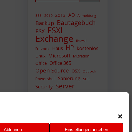
AD
2013
365
2010
Anmeldung
Bautagebuch
Backup
ESXI
ESX
Exchange
firewall
HP
Haus
kostenlos
Fritzbox
Microsoft
Linux
Migration
Office 365
Office
Open Source
OSX
Outlook
Sanierung
Powershell
SBS
Server
Security
Sicherheit
SIEM
Sicherung
Sophos
SSL
Ubuntu
Update
UTM
Upgrade
Veeam
VCSA
VCenter
VMWare
VPN
WAZUH
Ablehnen
Einstellungen ansehen