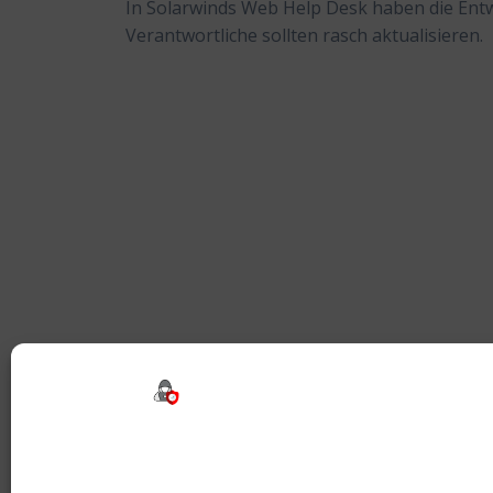
In Solarwinds Web Help Desk haben die Entwick
Verantwortliche sollten rasch aktualisieren.
Beitragsnavigation