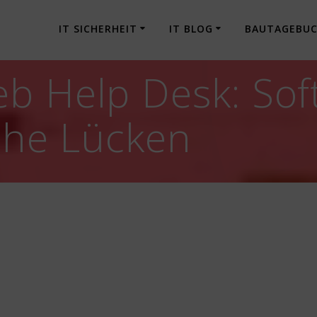
IT SICHERHEIT
IT BLOG
BAUTAGEBU
eb Help Desk: So
sche Lücken