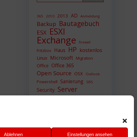
AD
2013
365
2010
Anmeldung
Bautagebuch
Backup
ESXI
ESX
Exchange
firewall
HP
Haus
kostenlos
Fritzbox
Microsoft
Linux
Migration
Office 365
Office
Open Source
OSX
Outlook
Sanierung
Powershell
SBS
Server
Security
Sicherheit
SIEM
Sicherung
Sophos
SSL
Ubuntu
Update
UTM
Upgrade
Veeam
VCSA
VCenter
VMWare
VPN
WAZUH
Ablehnen
Einstellungen ansehen