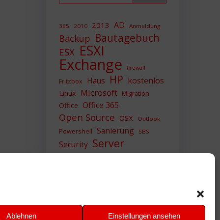
AD
2013
365
2010
Anmeldung
Bautagebuch
Backup
ESXI
ESX
Exchange
firewall
HP
Haus
kostenlos
Fritzbox
Microsoft
Linux
Migration
Office 365
Office
Open Source
OSX
Outlook
Sanierung
Powershell
SBS
Server
Security
Sicherheit
SIEM
Sicherung
Sophos
SSL
Ubuntu
Update
UTM
Upgrade
Veeam
VCSA
VCenter
VMWare
VPN
WAZUH
Ablehnen
Einstellungen ansehen