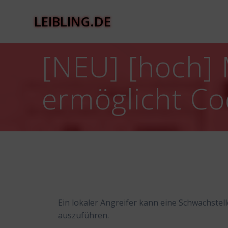
Zum
Inhalt
LEIBLING.DE
springen
[NEU] [hoch] 
ermöglicht C
Ein lokaler Angreifer kann eine Schwachste
auszuführen.