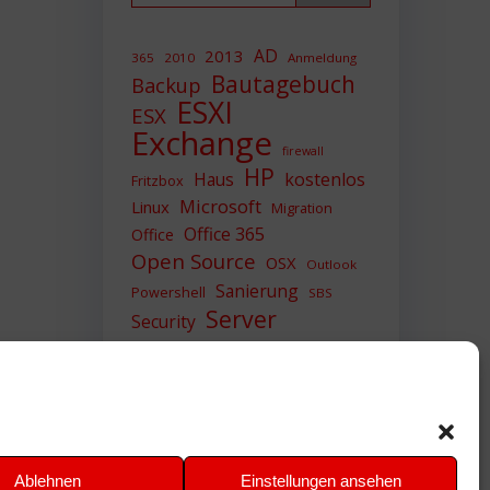
AD
2013
365
2010
Anmeldung
Bautagebuch
Backup
ESXI
ESX
Exchange
firewall
HP
Haus
kostenlos
Fritzbox
Microsoft
Linux
Migration
Office 365
Office
Open Source
OSX
Outlook
Sanierung
Powershell
SBS
Server
Security
Sicherheit
SIEM
Sicherung
Sophos
SSL
Ubuntu
Update
UTM
Upgrade
Veeam
VCSA
VCenter
VMWare
VPN
WAZUH
Ablehnen
Einstellungen ansehen