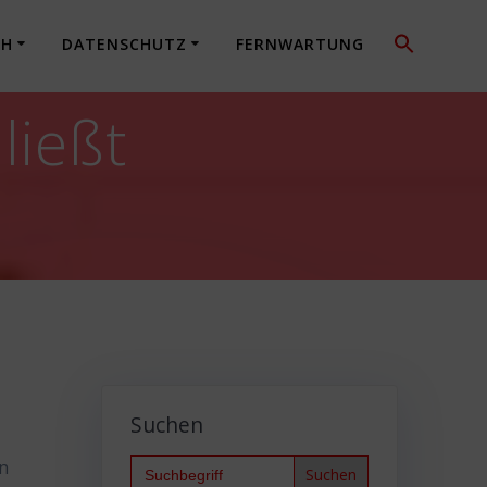
CH
DATENSCHUTZ
FERNWARTUNG
ließt
Suchen
Search
en
for: