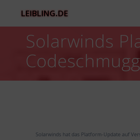
Zum
Inhalt
LEIBLING.DE
springen
Solarwinds Pl
Codeschmugg
Solarwinds hat das Platform-Update auf Vers