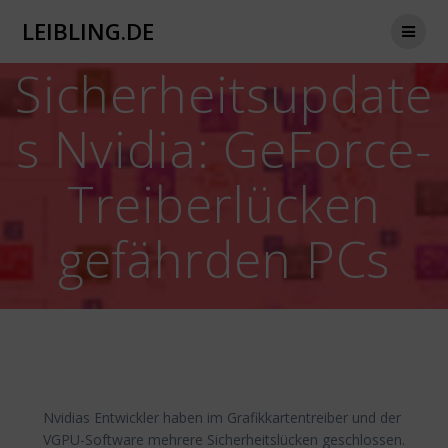
Zum
LEIBLING.DE
Inhalt
springen
Sicherheitsupdate
s Nvidia: GeForce-
Treiberlücken
gefährden PCs
Nvidias Entwickler haben im Grafikkartentreiber und der
VGPU-Software mehrere Sicherheitslücken geschlossen.