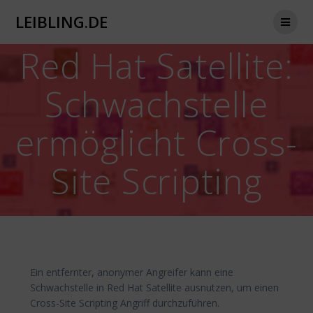
Zum
LEIBLING.DE
Inhalt
springen
Red Hat Satellite:
Schwachstelle
ermöglicht Cross-
Site Scripting
Ein entfernter, anonymer Angreifer kann eine
Schwachstelle in Red Hat Satellite ausnutzen, um einen
Cross-Site Scripting Angriff durchzuführen.