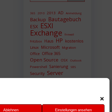
AD
2013
365
2010
Anmeldung
Bautagebuch
Backup
ESXI
ESX
Exchange
firewall
HP
Haus
kostenlos
Fritzbox
Microsoft
Linux
Migration
Office 365
Office
Open Source
OSX
Outlook
Sanierung
Powershell
SBS
Server
Security
Sicherheit
SIEM
Sicherung
Sophos
SSL
Ubuntu
Update
UTM
Upgrade
Veeam
VCSA
VCenter
VMWare
VPN
WAZUH
Ablehnen
Einstellungen ansehen