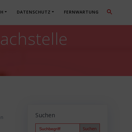
CH
DATENSCHUTZ
FERNWARTUNG
achstelle
n
Suchen
en
Search
for: