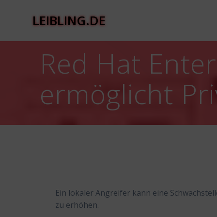
Zum
Inhalt
LEIBLING.DE
springen
Red Hat Enter
ermöglicht Pri
Ein lokaler Angreifer kann eine Schwachstell
zu erhöhen.