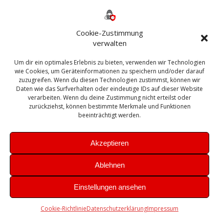
Backup
AD
2013
365
2010
Anmeldung
ESXI
Bautagebuch
ESX
Exchange
HP
Haus
Fritzbox
firewall
Cookie-Zustimmung
Microsoft
kostenlos
Linux
Office
Migration
verwalten
Open Source
Office 365
OSX
Powershell
Outlook
Server
Um dir ein optimales Erlebnis zu bieten, verwenden wir Technologien
Sicherheit
Sanierung
Security
SBS
wie Cookies, um Geräteinformationen zu speichern und/oder darauf
Sophos
SSL
Ubuntu
SIEM
Sicherung
zuzugreifen. Wenn du diesen Technologien zustimmst, können wir
Update
UTM
Veeam
Daten wie das Surfverhalten oder eindeutige IDs auf dieser Website
VCSA
Upgrade
VCenter
verarbeiten. Wenn du deine Zustimmung nicht erteilst oder
Windows
VMWare
VPN
WAZUH
zurückziehst, können bestimmte Merkmale und Funktionen
Zertifikat
beeinträchtigt werden.
Akzeptieren
Ablehnen
© 2026 Leibling.de. Erstellt mit WordPress und dem
Highlight
Einstellungen ansehen
Theme
Cookie-Richtlinie
Datenschutzerklärung
Impressum