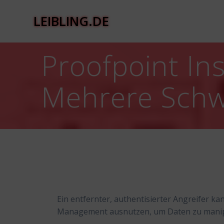
Zum
Inhalt
LEIBLING.DE
springen
Proofpoint In
Mehrere Schw
Ein entfernter, authentisierter Angreifer k
Management ausnutzen, um Daten zu manipu