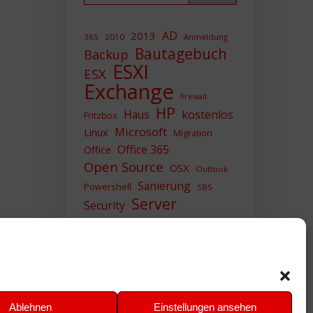
AD
2013
365
2010
Anmeldung
Bautagebuch
Backup
ESXI
ESX
Exchange
firewall
HP
Haus
kostenlos
Fritzbox
Microsoft
Linux
Migration
Office 365
Office
Open Source
OSX
Outlook
Sanierung
Powershell
SBS
Server
Security
Sicherheit
SIEM
Sicherung
Sophos
SSL
Ubuntu
Update
UTM
Upgrade
Veeam
VCSA
VCenter
VMWare
VPN
WAZUH
Ablehnen
Einstellungen ansehen