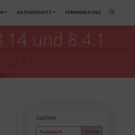
CH
DATENSCHUTZ
FERNWARTUNG
3.14 und 8.4.1
Suchen
Search
for: