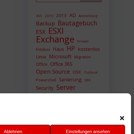
AD
2013
365
2010
Anmeldung
Bautagebuch
Backup
ESXI
ESX
Exchange
firewall
HP
Haus
kostenlos
Fritzbox
Microsoft
Linux
Migration
Office 365
Office
Open Source
OSX
Outlook
Sanierung
Powershell
SBS
Server
Security
Sicherheit
SIEM
Sicherung
Sophos
SSL
Ubuntu
Update
UTM
Upgrade
Veeam
VCSA
VCenter
VMWare
VPN
WAZUH
Ablehnen
Einstellungen ansehen