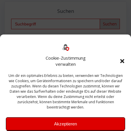
Suchen
Search
for:
Backup
AD
2013
365
2010
Anmeldung
ESXI
Bautagebuch
ESX
Exchange
HP
Haus
Fritzbox
firewall
Cookie-Zustimmung
Microsoft
kostenlos
Linux
Office
Migration
verwalten
Open Source
Office 365
OSX
Powershell
Outlook
Server
Um dir ein optimales Erlebnis zu bieten, verwenden wir Technologien
Sicherheit
Sanierung
Security
SBS
wie Cookies, um Geräteinformationen zu speichern und/oder darauf
Sophos
SSL
Ubuntu
SIEM
Sicherung
zuzugreifen. Wenn du diesen Technologien zustimmst, können wir
Update
UTM
Veeam
Daten wie das Surfverhalten oder eindeutige IDs auf dieser Website
VCSA
Upgrade
VCenter
verarbeiten. Wenn du deine Zustimmung nicht erteilst oder
Windows
VMWare
VPN
WAZUH
zurückziehst, können bestimmte Merkmale und Funktionen
Zertifikat
beeinträchtigt werden.
Akzeptieren